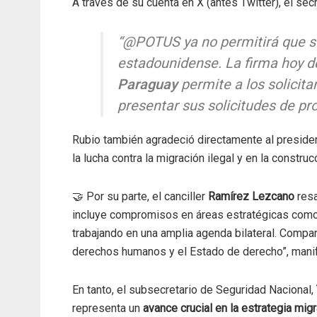
A través de su cuenta en X (antes Twitter), el sec
“@POTUS ya no permitirá que se
estadounidense. La firma hoy 
Paraguay
permite a los solicita
presentar sus solicitudes de pr
Rubio también agradeció directamente al preside
la lucha contra la migración ilegal y en la constru
🤝 Por su parte, el canciller
Ramírez Lezcano
resa
incluye compromisos en áreas estratégicas com
trabajando en una amplia agenda bilateral. Compar
derechos humanos y el Estado de derecho”, manif
En tanto, el subsecretario de Seguridad Nacional,
representa un
avance crucial en la estrategia mig