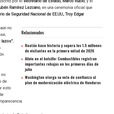
uscrito por el
secretario de Estado, Marco Rubio
, y el
 Rubén Ramírez Lezcano
, en una ceremonia oficial que
io de Seguridad Nacional de EE.UU., Troy Edgar
.
 aún no
Relacionados
nse,
r lazos”
,
Roatán hace historia y supera los 1.5 millones
n
de visitantes en la primera mitad de 2026
ión
Alivio en el bolsillo: Combustibles registran
importantes rebajas en los primeros días de
julio
a mi
Washington otorga su voto de confianza al
o de
plan de modernización eléctrica de Honduras
r esto
de
omparecencia.