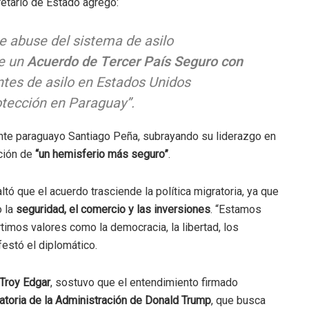
retario de Estado agregó:
 abuse del sistema de asilo
de un
Acuerdo de Tercer País Seguro con
ntes de asilo en Estados Unidos
otección en Paraguay”.
nte paraguayo Santiago Peña, subrayando su liderazgo en
cción de
“un hemisferio más seguro”
.
ltó que el acuerdo trasciende la política migratoria, ya que
o la
seguridad, el comercio y las inversiones
. “Estamos
timos valores como la democracia, la libertad, los
estó el diplomático.
Troy Edgar
, sostuvo que el entendimiento firmado
ratoria de la Administración de Donald Trump
, que busca