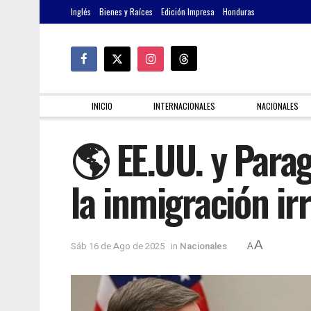
Inglés
Bienes y Raíces
Edición Impresa
Honduras
INICIO
INTERNACIONALES
NACIONALES
🌎 EE.UU. y Para
la inmigración ir
A
Sáb 16 de Ago de 2025
in
Nacionales
A