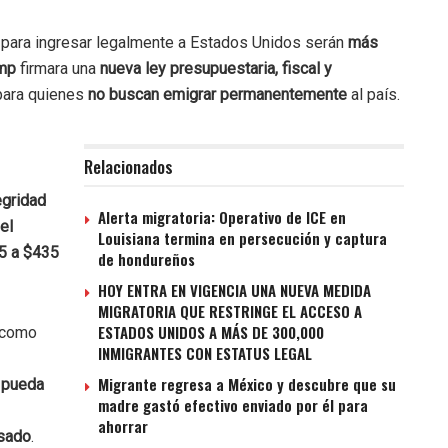
tes para ingresar legalmente a Estados Unidos serán
más
mp
firmara una
nueva ley presupuestaria, fiscal y
ara quienes
no buscan emigrar permanentemente
al país.
Relacionados
egridad
Alerta migratoria: Operativo de ICE en
el
Louisiana termina en persecución y captura
5 a $435
de hondureños
HOY ENTRA EN VIGENCIA UNA NUEVA MEDIDA
MIGRATORIA QUE RESTRINGE EL ACCESO A
ESTADOS UNIDOS A MÁS DE 300,000
s como
INMIGRANTES CON ESTATUS LEGAL
Migrante regresa a México y descubre que su
 pueda
madre gastó efectivo enviado por él para
ahorrar
isado
.