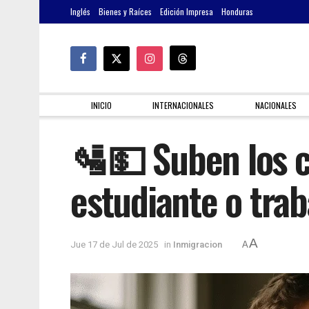
Inglés
Bienes y Raíces
Edición Impresa
Honduras
INICIO
INTERNACIONALES
NACIONALES
🛂💵 Suben los co
estudiante o tra
A
Jue 17 de Jul de 2025
in
Inmigracion
A