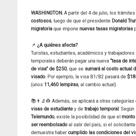
WASHINGTON.
A partir del 4 de julio, los trámi
costosos
, luego de que el presidente
Donald Tru
migratoria
que impone
nuevas tasas migratorias
p
📌
¿A quiénes afecta?
Turistas, estudiantes, académicos y trabajadores
temporales deberán pagar una nueva
“tasa de int
de visa” de $250
, que se
sumará al costo actual d
visado
. Por ejemplo, la visa B1/B2 pasará de
$18
(unos
11,460 lempiras
, al cambio actual).
📚👨‍🔬👷 Además, se aplicará a otras categoría
visas de estudiante
y de
trabajo temporal
. Según
Telemundo
, existe la posibilidad de que el
monto
ser reembolsado
al salir del país, si el solicitante
demuestra haber
cumplido las condiciones del v