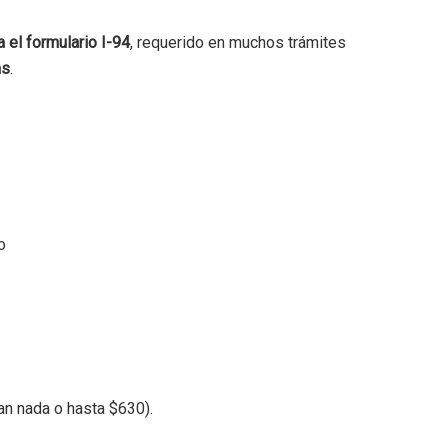
 el formulario I-94
, requerido en muchos trámites
as
.
o
gan nada o hasta $630).