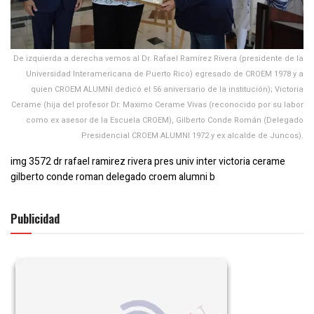
De izquierda a derecha vemos al Dr. Rafael Ramírez Rivera (presidente de la
Universidad Interamericana de Puerto Rico) egresado de CROEM 1978 y a
quien CROEM ALUMNI dedicó el 56 aniversario de la institución); Victoria
Cerame (hija del profesor Dr. Maximo Cerame Vivas (reconocido por su labor
como ex asesor de la Escuela CROEM), Gilberto Conde Román (Delegado
Presidencial CROEM ALUMNI 1972 y ex alcalde de Juncos).
img 3572 dr rafael ramirez rivera pres univ inter victoria cerame
gilberto conde roman delegado croem alumni b
Publicidad