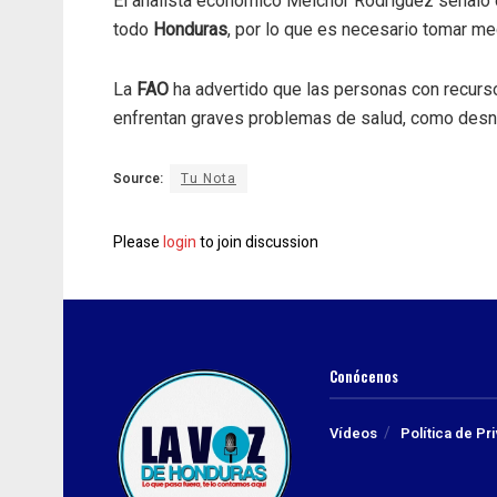
El analista económico Melchor Rodríguez señaló 
todo
Honduras
, por lo que es necesario tomar me
La
FAO
ha advertido que las personas con recurso
enfrentan graves problemas de salud, como desnut
Source:
Tu Nota
Please
login
to join discussion
Conócenos
Vídeos
Política de Pr