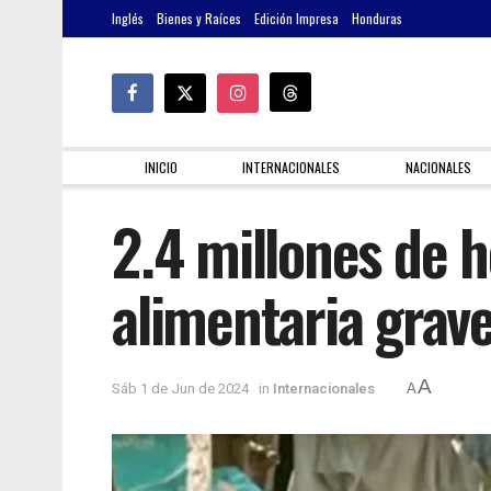
Inglés
Bienes y Raíces
Edición Impresa
Honduras
INICIO
INTERNACIONALES
NACIONALES
2.4 millones de 
alimentaria grav
A
Sáb 1 de Jun de 2024
in
Internacionales
A