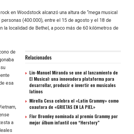
 rock en Woodstock alcanzó una altura de “mega musical
l personas (400.000), entre el 15 de agosto y el 18 de
n la localidad de Bethel, a poco más de 60 kilómetros de
icono de
Relacionados
egonaba
 su
Lin-Manuel Miranda se une al lanzamiento de
gente
El Musical: una innovadora plataforma para
 de esa
desarrollar, producir e invertir en musicales
latinos
Mirella Cesa celebra el «Latin Grammy» como
coautora de «GRIETAS EN LA PIEL»
Vietnam,
dense
Flor Bromley nominada al premio Grammy por
mejor álbum infantil con “Herstory”
testa a
deales