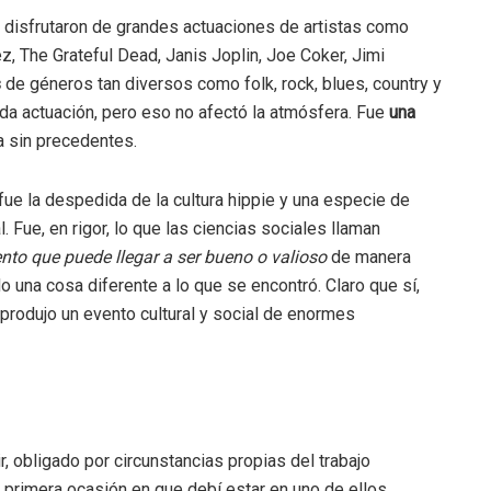
 disfrutaron de grandes actuaciones de artistas como
, The Grateful Dead, Janis Joplin, Joe Coker, Jimi
s
de géneros tan diversos como folk, rock, blues, country y
da actuación, pero eso no afectó la atmósfera. Fue
una
a sin precedentes.
e la despedida de la cultura hippie y una especie de
l. Fue, en rigor, lo que las ciencias sociales llaman
to que puede llegar a ser bueno o valioso
de manera
 una cosa diferente a lo que se encontró. Claro que sí,
rodujo un evento cultural y social de enormes
, obligado por circunstancias propias del trabajo
a primera ocasión en que debí estar en uno de ellos