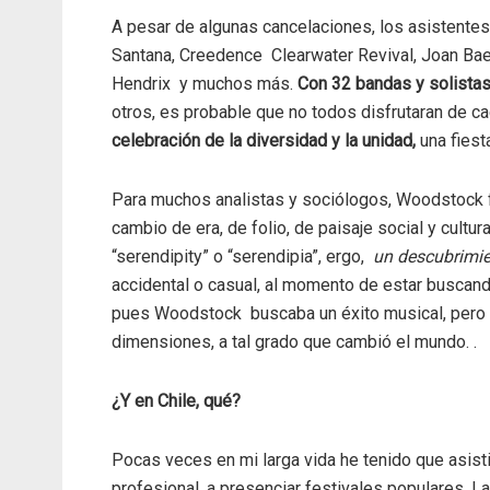
A pesar de algunas cancelaciones, los asistentes
Santana, Creedence Clearwater Revival, Joan Baez
Hendrix y muchos más.
Con 32 bandas y solista
otros, es probable que no todos disfrutaran de ca
celebración de la diversidad y la unidad
,
una fiest
Para muchos analistas y sociólogos, Woodstock fu
cambio de era, de folio, de paisaje social y cultura
“serendipity” o “serendipia”, ergo,
un descubrimien
accidental o casual, al momento de estar buscando
pues Woodstock buscaba un éxito musical, pero p
dimensiones, a tal grado que cambió el mundo. .
¿Y en Chile, qué?
Pocas veces en mi larga vida he tenido que asistir
profesional, a presenciar festivales populares. L