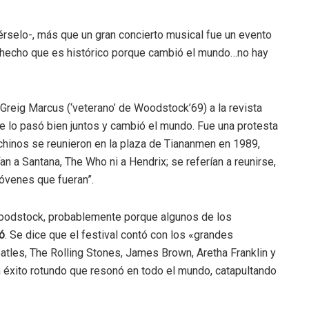
rselo-, más que un gran concierto musical fue un evento
n hecho que es histórico porque cambió el mundo…no hay
 Greig Marcus (‘veterano’ de Woodstock’69) a la revista
se lo pasó bien juntos y cambió el mundo. Fue una protesta
 chinos se reunieron en la plaza de Tiananmen en 1989,
an a Santana, The Who ni a Hendrix; se referían a reunirse,
óvenes que fueran”.
odstock, probablemente porque algunos de los
ó
. Se dice que el festival contó con los «grandes
tles, The Rolling Stones, James Brown, Aretha Franklin y
un éxito rotundo que resonó en todo el mundo, catapultando