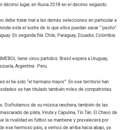
 el décimo lugar, en Rusia 2018 en el decimo segundo.
 debe tratar mal a las demás selecciones en particular a
onde esta el lustre de lo que ellos puedan sacar “´pecho”
guay. En segunda fila: Chile, Paraguay, Ecuador, Colombia.
BOL tiene cinco partidos: Brasil espera a Uruguay,
ezuela, Argentina -Peru.
l ha sido “el hermano mayor”. En ese territorio han
rsidades se han titulado también miles de compatriotas.
. Disfrutamos de su música ranchera, también de las
nmascarado de plata, Viruta y Capulina, Tín Tán. El Chavo de
ue la rivalidad en fútbol se mantiene y prevalecerá por
 ese hermoso país, a vernos de arriba hacia abajo, ya