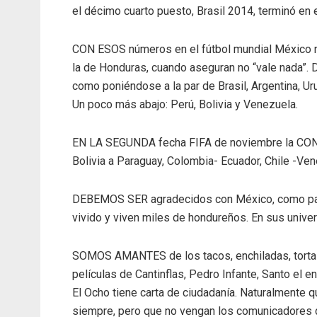
el décimo cuarto puesto, Brasil 2014, terminó en
CON ESOS números en el fútbol mundial México no
la de Honduras, cuando aseguran no “vale nada”. D
como poniéndose a la par de Brasil, Argentina, Uru
Un poco más abajo: Perú, Bolivia y Venezuela.
EN LA SEGUNDA fecha FIFA de noviembre la CONME
Bolivia a Paraguay, Colombia- Ecuador, Chile -Ven
DEBEMOS SER agradecidos con México, como país e
vivido y viven miles de hondureños. En sus unive
SOMOS AMANTES de los tacos, enchiladas, tortas
películas de Cantinflas, Pedro Infante, Santo el e
El Ocho tiene carta de ciudadanía. Naturalmente q
siempre, pero que no vengan los comunicadores de