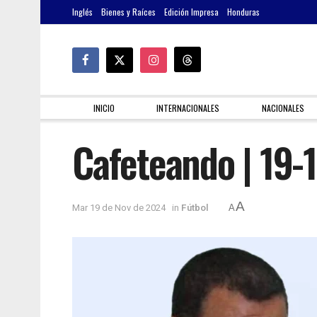
Inglés
Bienes y Raíces
Edición Impresa
Honduras
INICIO
INTERNACIONALES
NACIONALES
Cafeteando | 19-
A
Mar 19 de Nov de 2024
in
Fútbol
A