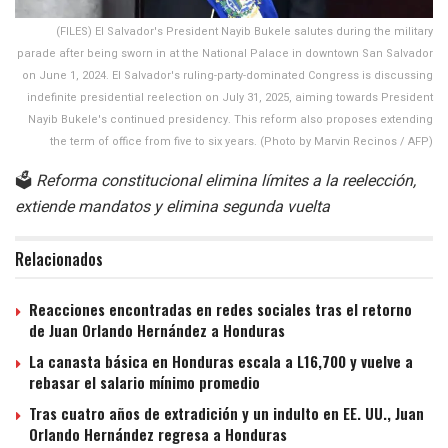
(FILES) El Salvador's President Nayib Bukele salutes during the military
parade after being sworn in at the National Palace in downtown San Salvador
on June 1, 2024. El Salvador's ruling-party-dominated Congress is discussing
indefinite presidential reelection on July 31, 2025, aiming towards President
Nayib Bukele's continued presidency. This reform also proposes extending
the term of office from five to six years. (Photo by Marvin Recinos / AFP)
🗳️
Reforma constitucional elimina límites a la reelección,
extiende mandatos y elimina segunda vuelta
Relacionados
Reacciones encontradas en redes sociales tras el retorno
de Juan Orlando Hernández a Honduras
La canasta básica en Honduras escala a L16,700 y vuelve a
rebasar el salario mínimo promedio
Tras cuatro años de extradición y un indulto en EE. UU., Juan
Orlando Hernández regresa a Honduras