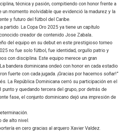
ciplina, técnica y pasión, compitiendo con honor frente a
ue un momento inolvidable que evidenció la madurez y la
te y futuro del fútbol del Caribe.
a partido. La Copa Oro 2025 ya tiene un capítulo
reconocido creador de contenido Jose Zabala..
ño del equipo en su debut en este prestigioso torneo
25 no fue solo fútbol, fue identidad, orgullo patrio y
os con disciplina. Este equipo merece un gran
. La bandera dominicana ondeó con honor en cada estadio
ron fuerte con cada jugada. ¡Gracias por hacernos soñar!”
és. La República Dominicana cerró su participación en el
 punto y quedando tercera del grupo, por detrás de
ente fase, el conjunto dominicano dejó una impresión de
determinación.
 de alto nivel.
portería en cero gracias al arquero Xavier Valdez.