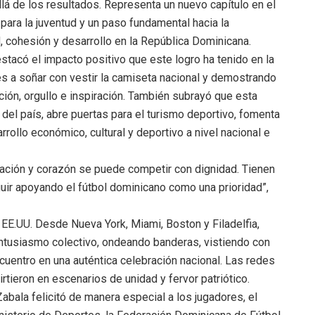
llá de los resultados. Representa un nuevo capítulo en el
 para la juventud y un paso fundamental hacia la
, cohesión y desarrollo en la República Dominicana.
stacó el impacto positivo que este logro ha tenido en la
s a soñar con vestir la camiseta nacional y demostrando
ión, orgullo e inspiración. También subrayó que esta
l del país, abre puertas para el turismo deportivo, fomenta
rollo económico, cultural y deportivo a nivel nacional e
ración y corazón se puede competir con dignidad. Tienen
eguir apoyando el fútbol dominicano como una prioridad”,
E.UU. Desde Nueva York, Miami, Boston y Filadelfia,
entusiasmo colectivo, ondeando banderas, vistiendo con
ncuentro en una auténtica celebración nacional. Las redes
rtieron en escenarios de unidad y fervor patriótico.
abala felicitó de manera especial a los jugadores, el