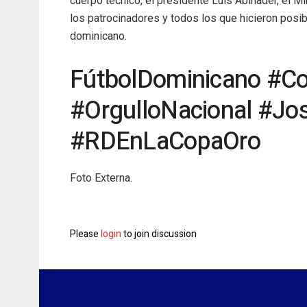
cuerpo técnico, el presidente Luis Abinader, el M
los patrocinadores y todos los que hicieron posib
dominicano.
FútbolDominicano #C
#OrgulloNacional #Jo
#RDEnLaCopaOro
Foto Externa.
Please
login
to join discussion