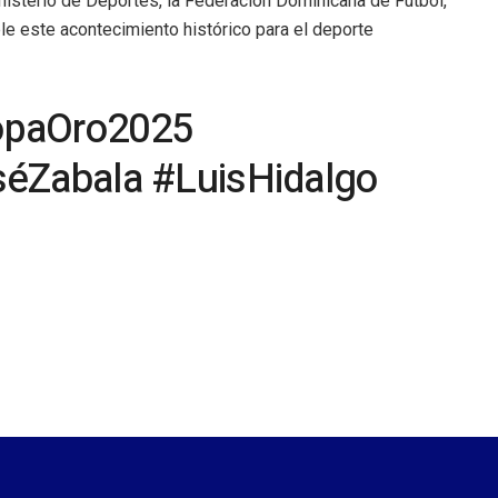
inisterio de Deportes, la Federación Dominicana de Fútbol,
le este acontecimiento histórico para el deporte
opaOro2025
séZabala #LuisHidalgo