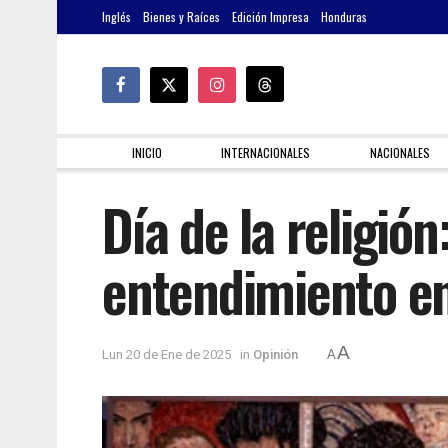
Inglés
Bienes y Raíces
Edición Impresa
Honduras
INICIO
INTERNACIONALES
NACIONALES
Día de la religió
entendimiento ent
A
Lun 20 de Ene de 2025
in
Opinión
A