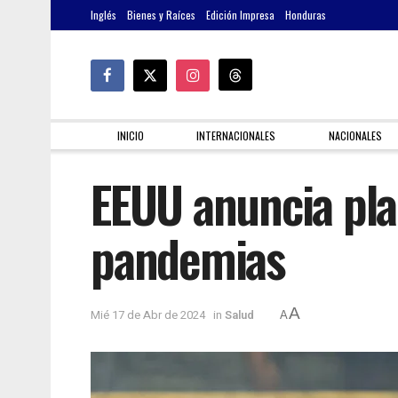
Inglés
Bienes y Raíces
Edición Impresa
Honduras
INICIO
INTERNACIONALES
NACIONALES
EEUU anuncia pla
pandemias
A
Mié 17 de Abr de 2024
in
Salud
A