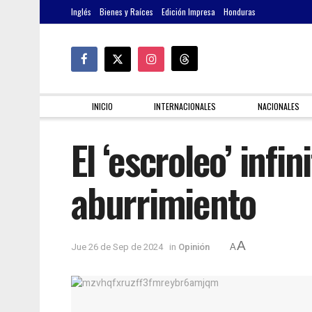
Inglés
Bienes y Raíces
Edición Impresa
Honduras
INICIO
INTERNACIONALES
NACIONALES
El ‘escroleo’ infi
aburrimiento
A
Jue 26 de Sep de 2024
in
Opinión
A