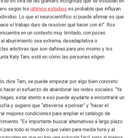
rse es otra de las grandes incógnitas que se estudian en
 pero según los
últimos estudios
es probable que influyan
ndividuo. Lo que el neurocientífico sí puede afirmar es que
hace el trabajo duro de resolver qué hacer con él”. Ros
encuentra en un contexto muy limitado, con pocas
 al aburrimiento sea extrema, desadaptativa o
ctas adictivas que son dañinas para uno mismo y los
punta Katy Tam, está en cómo las personas eligen
ón, dice Tam, se puede empezar por algo bien concreto:
io hacer el esfuerzo de abandonar las redes sociales. “Ya
 hagas, estar atento a eso puede ayudarte a encontrarle un
sofía y sugiere que “atreverse a pensar” y “hacer el
ar mejores condiciones para ampliar el catálogo de
imiento. “Es importante buscar alternativas a largo plazo
í para todo el mundo o que valen para media hora y al
 coinciden en que no hay una solución fácil, pero al menos