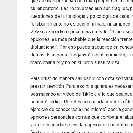
qué algunas personas son más propensas a aburri
su laboratorio. Las respuestas aún son frágiles,
cuestiones de la fisiología y psicología de cada i
“el aburrimiento no es bueno ni malo, ni tampoco 
Velasco ahonda un poco más en esto: “Si uno se 
opciones, es más probable que la reacción frente
disfuncional”. Por eso puede traducirse en condu
demás. El aspecto “negativo” del aburrimiento, a
reaccionar a él y no en su propia naturaleza.
Para lidiar de manera saludable con esta sensaci
prestar atención. Para eso ni siquiera es necesar
sea mirando un vídeo de TikTok, o lo que sea que
sentido”, indica. Ros Velasco aporta desde la filo
ejercicio de conocerse a uno mismo” podría gener
opciones personales con las que combatir el aburr
y no solo quedarse con las opciones que están ah
final no te dicen nada”, recomienda. Los expertos