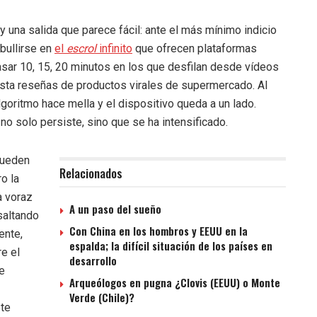
 una salida que parece fácil: ante el más mínimo indicio
mbullirse en
el
escrol
infinito
que ofrecen plataformas
sar 10, 15, 20 minutos en los que desfilan desde vídeos
asta reseñas de productos virales de supermercado. Al
lgoritmo hace mella y el dispositivo queda a un lado.
no solo persiste, sino que se ha intensificado.
pueden
Relacionados
o la
a voraz
A un paso del sueño
saltando
Con China en los hombros y EEUU en la
ente,
espalda; la difícil situación de los países en
re el
desarrollo
de
Arqueólogos en pugna ¿Clovis (EEUU) o Monte
Verde (Chile)?
ete