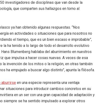
150 investigadores de disciplinas que van desde la
zoología, que comparten sus hallazgos en torno al
asco ya han obtenido algunas respuestas. “Nos
rgía en actividades o situaciones que para nosotros no
rdiendo el tiempo, que es un bien escaso e improbable”,
e la ha tenido a lo largo de todo el desarrollo evolutivo
ofo Hans Blumenberg hablaba del aburrimiento en nuestros
triz que impulsa a hacer cosas nuevas. A veces de esa
 la invención de los mitos o la religión, en otras también
os ha empujado a buscar algo distinto”, apunta la filósofa.
 aburrirse
en una especie representa una ventaja
nar situaciones para introducir cambios concretos en su
virtiera en un ser con una gran capacidad de adaptación y
ano siempre se ha sentido impulsado a explorar otros