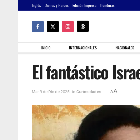
Inglés
Bienes y Raíces
Edición Impresa
Honduras
INICIO
INTERNACIONALES
NACIONALES
El fantástico Isr
A
Mar 9 de Dic de 2025
in
Curiosidades
A