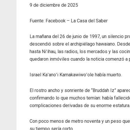
9 de diciembre de 2025
Fuente: Facebook – La Casa del Saber
La mañana del 26 de junio de 1997, un silencio p
descendió sobre el archipiélago hawaiano. Desd
hasta Niʻihau, las radios, los mercados y las coci
quedaron inmóviles cuando la noticia comenzó a 
Israel Kaʻanoʻi Kamakawiwoʻole había muerto.
El rostro ancho y sonriente de “Bruddah Iz” aparec
confirmando lo que muchos temían: había fallecid
complicaciones derivadas de su enorme estatura
Con poco menos de metro noventa y un peso que ll
su tiempo sería corto.