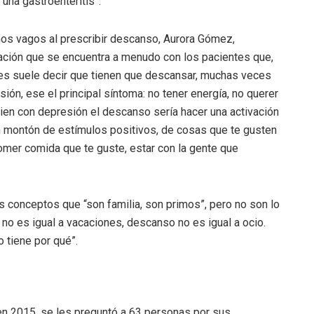
una gastroenteritis”.
s vagos al prescribir descanso, Aurora Gómez,
uación que se encuentra a menudo con los pacientes que,
 les suele decir que tienen que descansar, muchas veces
ón, ese el principal síntoma: no tener energía, no querer
lguien con depresión el descanso sería hacer una activación
n montón de estímulos positivos, de cosas que te gusten
comer comida que te guste, estar con la gente que
 conceptos que “son familia, son primos”, pero no son lo
no es igual a vacaciones, descanso no es igual a ocio.
 tiene por qué”.
en 2015, se les preguntó a 63 personas por sus