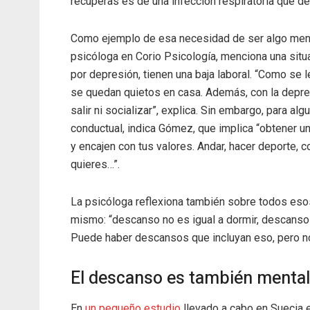
recuperas es de una infección respiratoria que de 
Como ejemplo de esa necesidad de ser algo meno
psicóloga en Corio Psicología, menciona una sit
por depresión, tienen una baja laboral. “Como se
se quedan quietos en casa. Además, con la depresi
salir ni socializar”, explica. Sin embargo, para a
conductual, indica Gómez, que implica “obtener u
y encajen con tus valores. Andar, hacer deporte, 
quieres…”.
La psicóloga reflexiona también sobre todos esos
mismo: “descanso no es igual a dormir, descanso 
Puede haber descansos que incluyan eso, pero no
El descanso es también mental
En
un pequeño estudio
llevado a cabo en Suecia 