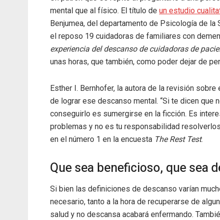
mental que al físico. El título de
un estudio cualita
Benjumea, del departamento de Psicología de la S
el reposo 19 cuidadoras de familiares con demenc
experiencia del descanso de cuidadoras de pac
unas horas, que también, como poder dejar de pe
Esther I. Bernhofer, la autora de la revisión sobr
de lograr ese descanso mental. “Si te dicen que n
conseguirlo es sumergirse en la ficción. Es inter
problemas y no es tu responsabilidad resolverlos
en el número 1 en la encuesta
The Rest Test
.
Que sea beneficioso, que sea d
Si bien las definiciones de descanso varían mucho
necesario, tanto a la hora de recuperarse de alg
salud y no descansa acabará enfermando. También 