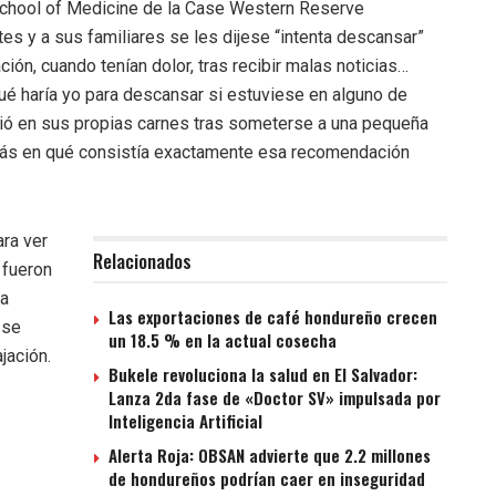
School of Medicine de la Case Western Reserve
ntes y a sus familiares se les dijese “intenta descansar”
ión, cuando tenían dolor, tras recibir malas noticias…
ué haría yo para descansar si estuviese en alguno de
vió en sus propias carnes tras someterse a una pequeña
 más en qué consistía exactamente esa recomendación
ara ver
Relacionados
 fueron
na
Las exportaciones de café hondureño crecen
 se
un 18.5 % en la actual cosecha
jación.
Bukele revoluciona la salud en El Salvador:
Lanza 2da fase de «Doctor SV» impulsada por
Inteligencia Artificial
Alerta Roja: OBSAN advierte que 2.2 millones
de hondureños podrían caer en inseguridad