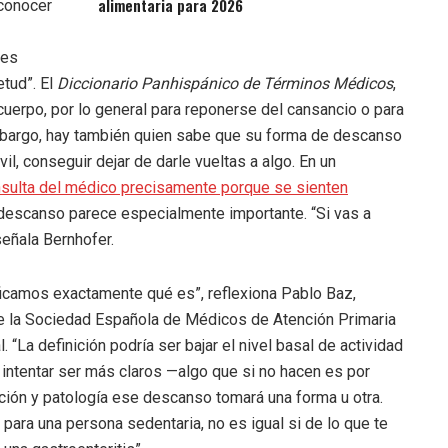
alimentaria para 2026
conocer
 es
etud”. El
Diccionario Panhispánico de Términos Médicos
,
cuerpo, por lo general para reponerse del cansancio o para
mbargo, hay también quien sabe que su forma de descanso
l, conseguir dejar de darle vueltas a algo. En un
sulta del médico precisamente porque se sienten
r descanso parece especialmente importante. “Si vas a
señala Bernhofer.
icamos exactamente qué es”, reflexiona Pablo Baz,
de la Sociedad Española de Médicos de Atención Primaria
“La definición podría ser bajar el nivel basal de actividad
 intentar ser más claros —algo que si no hacen es por
ación y patología ese descanso tomará una forma u otra.
 para una persona sedentaria, no es igual si de lo que te