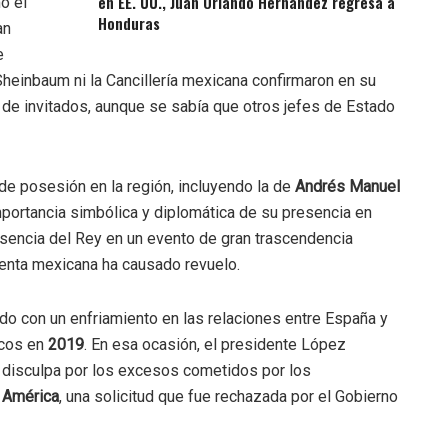
en EE. UU., Juan Orlando Hernández regresa a
o el
Honduras
an
e
 Sheinbaum ni la Cancillería mexicana confirmaron en su
 de invitados, aunque se sabía que otros jefes de Estado
de posesión en la región, incluyendo la de
Andrés Manuel
mportancia simbólica y diplomática de su presencia en
usencia del Rey en un evento de gran trascendencia
denta mexicana ha causado revuelo.
do con un enfriamiento en las relaciones entre España y
icos en
2019
. En esa ocasión, el presidente López
a disculpa por los excesos cometidos por los
e
América
, una solicitud que fue rechazada por el Gobierno