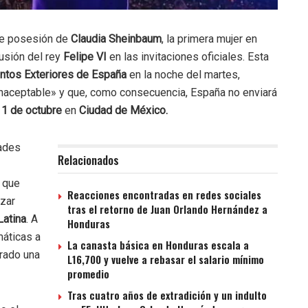
 de posesión de
Claudia Sheinbaum
, la primera mujer en
lusión del rey
Felipe VI
en las invitaciones oficiales. Esta
ntos Exteriores de España
en la noche del martes,
naceptable» y que, como consecuencia, España no enviará
l
1 de octubre
en
Ciudad de México.
dades
Relacionados
a que
Reacciones encontradas en redes sociales
ezar
tras el retorno de Juan Orlando Hernández a
Latina
. A
Honduras
máticas a
La canasta básica en Honduras escala a
erado una
L16,700 y vuelve a rebasar el salario mínimo
promedio
Tras cuatro años de extradición y un indulto