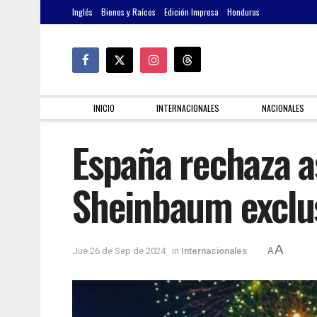
Inglés
Bienes y Raíces
Edición Impresa
Honduras
INICIO
INTERNACIONALES
NACIONALES
España rechaza as
Sheinbaum exclus
A
Jue 26 de Sep de 2024
in
Internacionales
A