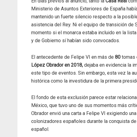
En días previos al anuncio, tanto la
Casa Real
com
Ministerio de Asuntos Exteriores de España habí
mantenido un fuerte silencio respecto a la posibl
asistencia del Rey. Ni el equipo de transición de
momento si el monarca estaba incluido en la lista
y de Gobierno sí habían sido convocados.
El antecedente de Felipe VI en más de
80
tomas 
López Obrador en 2018,
dejaba en evidencia la i
este tipo de eventos. Sin embargo, esta vez la a
histórica como la investidura de la primera presi
El fondo de esta exclusión parece estar relaciona
México, que tuvo uno de sus momentos más crít
Obrador envió una carta a Felipe VI exigiendo un
colonizadores españoles durante la conquista d
español.