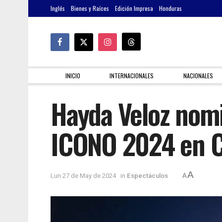
Inglés
Bienes y Raíces
Edición Impresa
Honduras
INICIO
INTERNACIONALES
NACIONALES
Hayda Veloz nom
ICONO 2024 en C
A
Lun 27 de May de 2024
in
Espectáculos
A