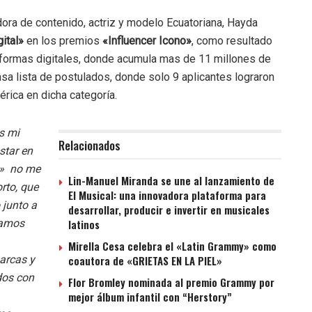
ora de contenido, actriz y modelo Ecuatoriana, Hayda
ital»
en los premios
«Influencer Icono»
, como resultado
taformas digitales, donde acumula mas de 11 millones de
a lista de postulados, donde solo 9 aplicantes lograron
rica en dicha categoría.
s mi
Relacionados
star en
no» no me
Lin-Manuel Miranda se une al lanzamiento de
rto, que
El Musical: una innovadora plataforma para
 junto a
desarrollar, producir e invertir en musicales
vamos
latinos
Mirella Cesa celebra el «Latin Grammy» como
arcas y
coautora de «GRIETAS EN LA PIEL»
dos con
Flor Bromley nominada al premio Grammy por
mejor álbum infantil con “Herstory”