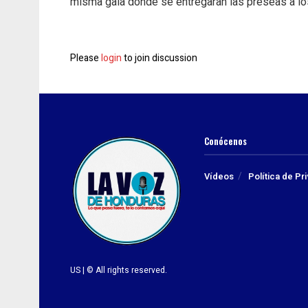
misma gala donde se entregaran las preseas a lo
Please
login
to join discussion
Conócenos
Vídeos
Política de Pr
US | © All rights reserved.