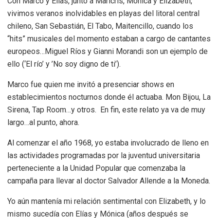
Con Marco y Elías, junto a Maricris, Mónica y Elizabeth,
vivimos veranos inolvidables en playas del litoral central
chileno, San Sebastián, El Tabo, Maitencillo, cuando los
“hits” musicales del momento estaban a cargo de cantantes
europeos…Miguel Ríos y Gianni Morandi son un ejemplo de
ello (‘El río’ y ’No soy digno de ti’).
Marco fue quien me invitó a presenciar shows en
establecimientos nocturnos donde él actuaba. Mon Bijou, La
Sirena, Tap Room…y otros. En fin, este relato ya va de muy
largo…al punto, ahora.
Al comenzar el año 1968, yo estaba involucrado de lleno en
las actividades programadas por la juventud universitaria
perteneciente a la Unidad Popular que comenzaba la
campaña para llevar al doctor Salvador Allende a la Moneda.
Yo aún mantenía mi relación sentimental con Elizabeth, y lo
mismo sucedía con Elías y Mónica (años después se