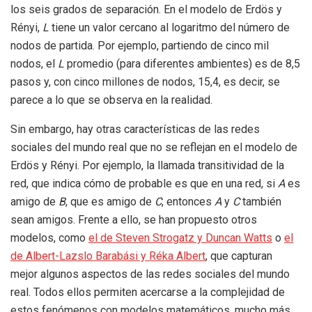
los seis grados de separación. En el modelo de Erdös y
Rényi,
L
tiene un valor cercano al logaritmo del número de
nodos de partida. Por ejemplo, partiendo de cinco mil
nodos, el
L
promedio (para diferentes ambientes) es de 8,5
pasos y, con cinco millones de nodos, 15,4, es decir, se
parece a lo que se observa en la realidad.
Sin embargo, hay otras características de las redes
sociales del mundo real que no se reflejan en el modelo de
Erdös y Rényi. Por ejemplo, la llamada transitividad de la
red, que indica cómo de probable es que en una red, si
A
es
amigo de
B
, que es amigo de
C
, entonces
A
y
C
también
sean amigos. Frente a ello, se han propuesto otros
modelos, como
el de Steven Strogatz y Duncan Watts
o
el
de Albert-Lazslo Barabási y Réka Albert
, que capturan
mejor algunos aspectos de las redes sociales del mundo
real. Todos ellos permiten acercarse a la complejidad de
estos fenómenos con modelos matemáticos, mucho más