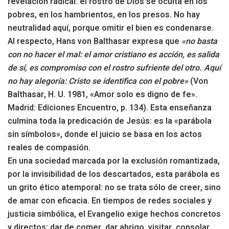
revelación radical: el rostro de Dios se oculta en los
pobres, en los hambrientos, en los presos. No hay
neutralidad aquí, porque omitir el bien es condenarse.
Al respecto, Hans von Balthasar expresa que
«no basta
con no hacer el mal: el amor cristiano es acción, es salida
de sí, es compromiso con el rostro sufriente del otro. Aquí
no hay alegoría: Cristo se identifica con el pobre»
(Von
Balthasar, H. U. 1981, «Amor solo es digno de fe».
Madrid: Ediciones Encuentro, p. 134). Esta enseñanza
culmina toda la predicación de Jesús: es la «parábola
sin símbolos», donde el juicio se basa en los actos
reales de compasión.
En una sociedad marcada por la exclusión romantizada,
por la invisibilidad de los descartados, esta parábola es
un grito ético atemporal: no se trata sólo de creer, sino
de amar con eficacia. En tiempos de redes sociales y
justicia simbólica, el Evangelio exige hechos concretos
y directos: dar de comer, dar abrigo, visitar, consolar,