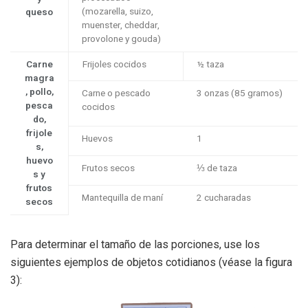
(mozarella, suizo,
queso
muenster, cheddar,
provolone y gouda)
Carne
Frijoles cocidos
½ taza
magra
, pollo,
Carne o pescado
3 onzas (85 gramos)
pesca
cocidos
do,
frijole
Huevos
1
s,
huevo
Frutos secos
⅓ de taza
s y
frutos
Mantequilla de maní
2 cucharadas
secos
Para determinar el tamaño de las porciones, use los
siguientes ejemplos de objetos cotidianos (véase la figura
3):