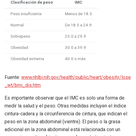
Clasificación de peso
IMC
Peso insuficiente
Menos de 18.5
Normal
De 18.5 a 24.9
Sobrepeso
25.0 a 29.9
Obesidad
30.0 a 39.9
Obesidad extrema
40.0 o más
Fuente:
www.nhlbi.nih.gov/health/public/heart/obesity/lose
_wt/bmi_dis.htm
Es importante observar que el IMC es solo una forma de
medir la salud y el peso. Otras medidas incluyen el índice
cintura-cadera y la circunferencia de cintura, que indican el
peso en la zona abdominal (vientre). El peso o la grasa
adicional en la zona abdominal está relacionada con un