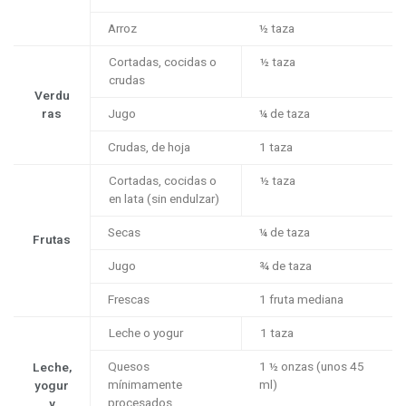
Arroz
½ taza
Cortadas, cocidas o
½ taza
crudas
Verdu
ras
Jugo
¼ de taza
Crudas, de hoja
1 taza
Cortadas, cocidas o
½ taza
en lata (sin endulzar)
Secas
¼ de taza
Frutas
Jugo
¾ de taza
Frescas
1 fruta mediana
Leche o yogur
1 taza
Quesos
1 ½ onzas (unos 45
Leche,
mínimamente
ml)
yogur
procesados
y