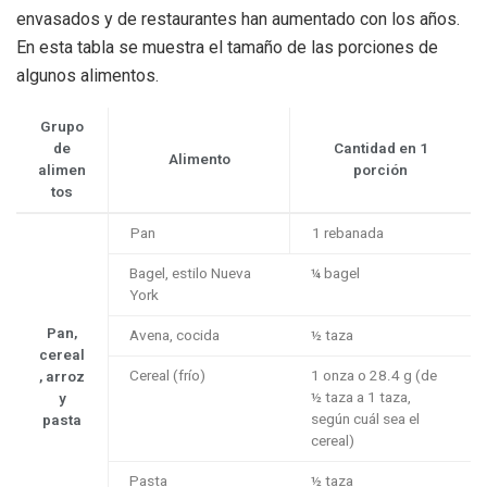
envasados y de restaurantes han aumentado con los años.
En esta tabla se muestra el tamaño de las porciones de
algunos alimentos.
Grupo
de
Cantidad en 1
Alimento
alimen
porción
tos
Pan
1 rebanada
Bagel, estilo Nueva
¼ bagel
York
Pan,
Avena, cocida
½ taza
cereal
Cereal (frío)
1 onza o 28.4 g (de
, arroz
½ taza a 1 taza,
y
según cuál sea el
pasta
cereal)
Pasta
½ taza