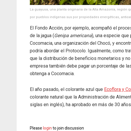
La guayusa, una planta originaria de la Alta Amazonía, región q
por pueblos indígenas sus por propiedades energéticas, antioxid
El Fondo Acción, por ejemplo, acompañó el proces
de la jagua (
Genipa americana
), una especie que
Cocomacia, una organización del Chocó, y encontr
podría abordar el Protocolo. Igualmente, como tra
que la distribución de beneficios monetarios y no
empresa también debe pagar un porcentaje de las
obtenga a Cocomacia.
El año pasado, el colorante azul que
Ecoflora y C
colorante natural que la Administración de Alim
siglas en inglés), ha aprobado en más de 30 años
Please
login
to join discussion