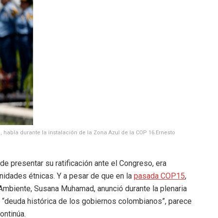
abla durante la instalación de la Zona Azul de la COP 16.
Ernesto
e presentar su ratificación ante el Congreso, era
nidades étnicas. Y a pesar de que en la
pasada COP15
,
 Ambiente, Susana Muhamad, anunció durante la plenaria
na “deuda histórica de los gobiernos colombianos”, parece
ontinúa.