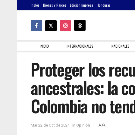
Inglés
Bienes y Raíces
Edición Impresa
Honduras
INICIO
INTERNACIONALES
NACIONALES
Proteger los recu
ancestrales: la c
Colombia no tend
A
Mar 22 de Oct de 2024
in
Opinión
A