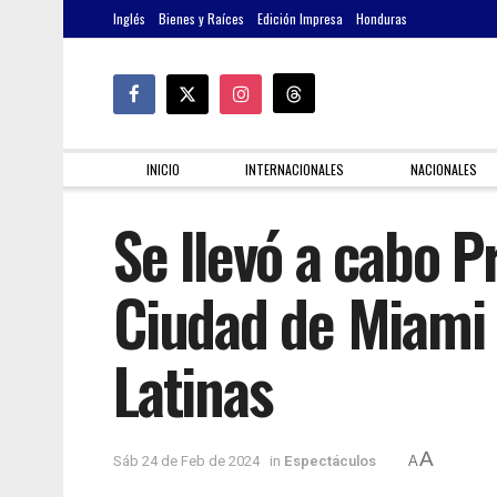
Inglés
Bienes y Raíces
Edición Impresa
Honduras
INICIO
INTERNACIONALES
NACIONALES
Se llevó a cabo 
Ciudad de Miami 
Latinas
A
Sáb 24 de Feb de 2024
in
Espectáculos
A