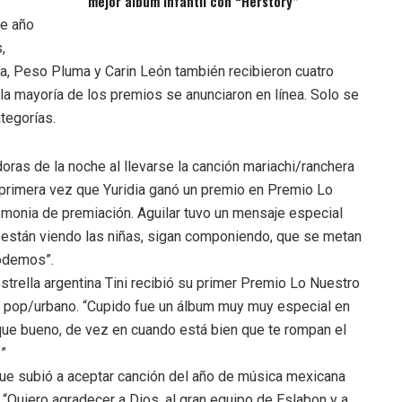
mejor álbum infantil con “Herstory”
te año
,
ra, Peso Pluma y Carin León también recibieron cuatro
la mayoría de los premios se anunciaron en línea. Solo se
tegorías.
doras de la noche al llevarse la canción mariachi/ranchera
a primera vez que Yuridia ganó un premio en Premio Lo
monia de premiación. Aguilar tuvo un mensaje especial
os están viendo las niñas, sigan componiendo, que se metan
podemos”.
strella argentina Tini recibió su primer Premio Lo Nuestro
ño pop/urbano. “Cupido fue un álbum muy muy especial en
 que bueno, de vez en cuando está bien que te rompan el
!”
ue subió a aceptar canción del año de música mexicana
. “Quiero agradecer a Dios, al gran equipo de Eslabon y a