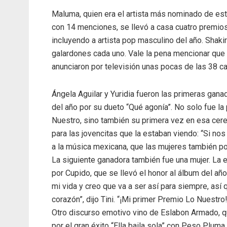
Maluma, quien era el artista más nominado de es
con 14 menciones, se llevó a casa cuatro premios
incluyendo a artista pop masculino del año. Shaki
galardones cada uno. Vale la pena mencionar que 
anunciaron por televisión unas pocas de las 38 ca
Ángela Aguilar y Yuridia fueron las primeras gana
del año por su dueto “Qué agonía”. No solo fue l
Nuestro, sino también su primera vez en esa cere
para las jovencitas que la estaban viendo: “Si n
a la música mexicana, que las mujeres también 
La siguiente ganadora también fue una mujer. La e
por Cupido, que se llevó el honor al álbum del a
mi vida y creo que va a ser así para siempre, así
corazón”, dijo Tini. “¡Mi primer Premio Lo Nuestro
Otro discurso emotivo vino de Eslabon Armado, q
por el gran éxito “Ella baila sola” con Peso Pluma