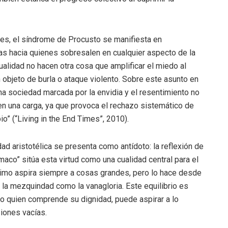
les, el síndrome de Procusto se manifiesta en
as hacia quienes sobresalen en cualquier aspecto de la
tualidad no hacen otra cosa que amplificar el miedo al
n objeto de burla o ataque violento. Sobre este asunto en
 una sociedad marcada por la envidia y el resentimiento no
e en una carga, ya que provoca el rechazo sistemático de
” (“Living in the End Times”, 2010).
d aristotélica se presenta como antídoto: la reflexión de
maco” sitúa esta virtud como una cualidad central para el
nimo aspira siempre a cosas grandes, pero lo hace desde
o la mezquindad como la vanagloria. Este equilibrio es
lo quien comprende su dignidad, puede aspirar a lo
siones vacías.