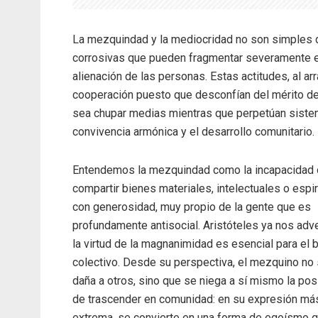
La mezquindad y la mediocridad no son simples d
corrosivas que pueden fragmentar severamente el t
alienación de las personas. Estas actitudes, al a
cooperación puesto que desconfían del mérito de 
sea chupar medias mientras que perpetúan sistem
convivencia armónica y el desarrollo comunitario.
Entendemos la mezquindad como la incapacidad
compartir bienes materiales, intelectuales o espir
con generosidad, muy propio de la gente que es
profundamente antisocial. Aristóteles ya nos adve
la virtud de la magnanimidad es esencial para el 
colectivo. Desde su perspectiva, el mezquino no
daña a otros, sino que se niega a sí mismo la pos
de trascender en comunidad: en su expresión má
extrema, se convierte en una forma de egoísmo 