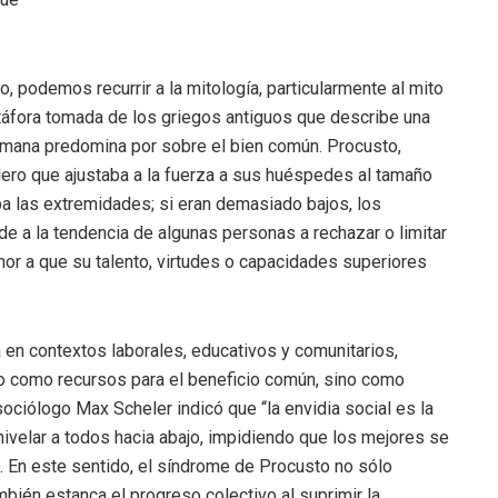
, podemos recurrir a la mitología, particularmente al mito
áfora tomada de los griegos antiguos que describe una
umana predomina por sobre el bien común. Procusto,
dero que ajustaba a la fuerza a sus huéspedes al tamaño
a las extremidades; si eran demasiado bajos, los
de a la tendencia de algunas personas a rechazar o limitar
mor a que su talento, virtudes o capacidades superiores
en contextos laborales, educativos y comunitarios,
no como recursos para el beneficio común, sino como
sociólogo Max Scheler indicó que “la envidia social es la
ivelar a todos hacia abajo, impidiendo que los mejores se
2). En este sentido, el síndrome de Procusto no sólo
mbién estanca el progreso colectivo al suprimir la