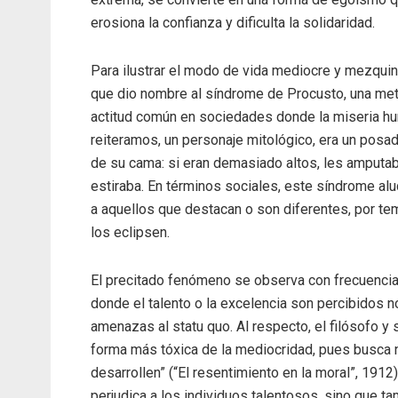
erosiona la confianza y dificulta la solidaridad.
Para ilustrar el modo de vida mediocre y mezquino
que dio nombre al síndrome de Procusto, una met
actitud común en sociedades donde la miseria h
reiteramos, un personaje mitológico, era un posa
de su cama: si eran demasiado altos, les amputab
estiraba. En términos sociales, este síndrome alu
a aquellos que destacan o son diferentes, por te
los eclipsen.
El precitado fenómeno se observa con frecuencia 
donde el talento o la excelencia son percibidos 
amenazas al statu quo. Al respecto, el filósofo y 
forma más tóxica de la mediocridad, pues busca n
desarrollen” (“El resentimiento en la moral”, 191
perjudica a los individuos talentosos, sino que ta