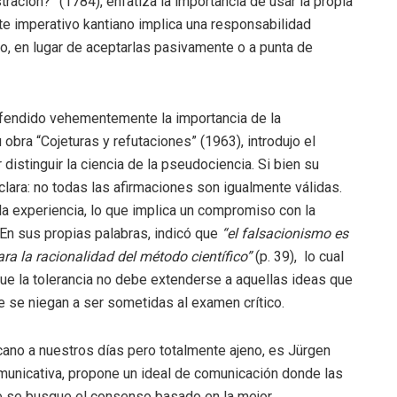
stración?” (1784), enfatiza la importancia de usar la propia
te imperativo kantiano implica una responsabilidad
ico, en lugar de aceptarlas pasivamente o a punta de
efendido vehementemente la importancia de la
obra “Cojeturas y refutaciones” (1963), introdujo el
distinguir la ciencia de la pseudociencia. Si bien su
 clara: no todas las afirmaciones son igualmente válidas.
 la experiencia, lo que implica un compromiso con la
. En sus propias palabras, indicó que
“el falsacionismo es
ra la racionalidad del método científico”
(p. 39), lo cual
que la tolerancia no debe extenderse a aquellas ideas que
e se niegan a ser sometidas al examen crítico.
rcano a nuestros días pero totalmente ajeno, es Jürgen
municativa, propone un ideal de comunicación donde las
ue se busque el consenso basado en la mejor