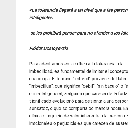
«La tolerancia llegará a tal nivel que a las perso
inteligentes
se les prohibirá pensar para no ofender a los idi
Fiódor Dostoyevski
Para adentrarnos en la crítica a la tolerancia a la
imbecilidad, es fundamental delimitar el concept
nos ocupa. El término “imbécil” proviene del latín
“imbecillus”, que significa “débil”, “sin báculo” o 
o mental general, a alguien que car
ecía de la fort
significado evolucionó para designar a una person
sensatez, o que se comporta de manera necia. En 
clínica o un juicio de valor inherente a la persona
irracionales o perjudiciales que carecen de suste