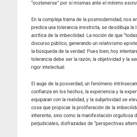
“sostenerse” por sí mismas ante el mínimo escruti
En la compleja trama de la posmodernidad, nos e
predica una tolerancia irrestricta, se desdibuja la
acrítica de la imbecilidad. La noción de que “tod
discurso público, generando un relativismo epist
la búsqueda de la verdad. Pues bien, hoy intenta
tolerancia debe ser la razón, la objetividad y la 
rigor intelectual.
El auge de la posverdad, un fenómeno intrínseca
confianza en los hechos, la experiencia y la expe
equiparan con la realidad, y la subjetividad se el
cosa que propiciar la proliferación de la imbecili
inherente, sino como la manifestación orgullosa d
perjudiciales, disfrazadas de “perspectivas altern