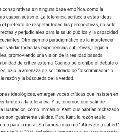
s conspirativas sin ninguna base empírica, como la
as causan autismo. La tolerancia acrítica a estas ideas,
 el pretexto de respetar todas las perspectivas, no sólo
ectas y perjudiciales para la salud pública y la capacidad
cuciantes. Otro ejemplo paradigmático es la insistencia
por validar todas las experiencias subjetivas, llegan a
ales, promoviendo una visión de la realidad basada
bilidad de crítica externa. Cuando se prohíbe el debate o
es, bajo la amenaza de ser tildado de “discriminador” o
 la razón y la búsqueda de la verdad.
iones ideológicas, emergen voces críticas que insisten en
r límites a la tolerancia. Y sí, tenemos que salir de
e la Ilustración, como Immanuel Kant, que habrían rechazado
s son igualmente válidas. Para Kant, la razón era la
como para la moral. Su famosa máxima “¡Atrévete a saber!”