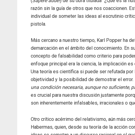
(
Sapere aude!
) de su obra titulada “¿Qué es la Ilu
razón sin la guía de otros que nos coaccionen. Es
individual de someter las ideas al escrutinio crít
pistola.
Más cercano a nuestro tiempo, Karl Popper ha d
demarcación en el ámbito del conocimiento. En su 
concepto de falsabilidad como criterio para poder 
enfoque principal era la ciencia, la implicación es
Una teoría es científica si puede ser refutada por
objetividad y la posibilidad de demostrar el error
una condición necesaria, aunque no suficiente, pa
es crucial para nuestra discusión justamente por
son inherentemente infalsables, irracionales o qu
Otro crítico acérrimo del relativismo, aún más ce
Habermas, quien, desde su teoría de la acción co
ideas se sometan a un discurso racional en el q