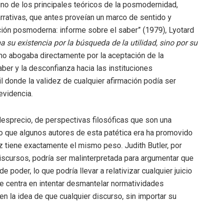
no de los principales teóricos de la posmodernidad,
arrativas, que antes proveían un marco de sentido y
ición posmoderna: informe sobre el saber” (1979), Lyotard
 su existencia por la búsqueda de la utilidad, sino por su
l no abogaba directamente por la aceptación de la
aber y la desconfianza hacia las instituciones
il donde la validez de cualquier afirmación podía ser
evidencia.
sprecio, de perspectivas filosóficas que son una
sto que algunos autores de esta patética era ha promovido
oz tiene exactamente el mismo peso. Judith Butler, por
discursos, podría ser malinterpretada para argumentar que
poder, lo que podría llevar a relativizar cualquier juicio
se centra en intentar desmantelar normatividades
 en la idea de que cualquier discurso, sin importar su