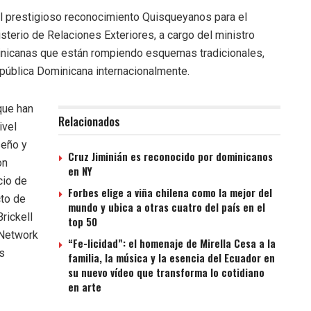
el prestigioso reconocimiento Quisqueyanos para el
terio de Relaciones Exteriores, a cargo del ministro
inicanas que están rompiendo esquemas tradicionales,
epública Dominicana internacionalmente.
que han
Relacionados
ivel
seño y
Cruz Jiminián es reconocido por dominicanos
on
en NY
cio de
Forbes elige a viña chilena como la mejor del
cto de
mundo y ubica a otras cuatro del país en el
rickell
top 50
 Network
“Fe-licidad”: el homenaje de Mirella Cesa a la
s
familia, la música y la esencia del Ecuador en
su nuevo vídeo que transforma lo cotidiano
en arte