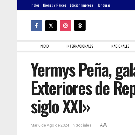
Inglés
Bienes y Raíces
Edición Impresa
Honduras
INICIO
INTERNACIONALES
NACIONALES
Yermys Peña, gal
Exteriores de Re
siglo XXI»
A
Mar 6 de Ago de 2024
in
Sociales
A