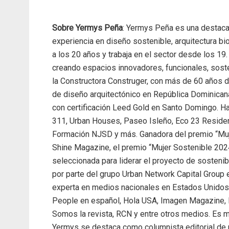
Sobre Yermys Peña
: Yermys Peña es una destaca
experiencia en diseño sostenible, arquitectura bi
a los 20 años y trabaja en el sector desde los 19.
creando espacios innovadores, funcionales, soste
la Constructora Construger, con más de 60 años de
de diseño arquitectónico en República Dominicana.
con certificación Leed Gold en Santo Domingo. H
311, Urban Houses, Paseo Isleño, Eco 23 Residenc
Formación NJSD y más. Ganadora del premio “Muje
Shine Magazine, el premio “Mujer Sostenible 202
seleccionada para liderar el proyecto de sostenibi
por parte del grupo Urban Network Capital Group
experta en medios nacionales en Estados Unidos t
People en español, Hola USA, Imagen Magazine, 
Somos la revista, RCN y entre otros medios. Es
Yermys se destaca como columnista editorial de 