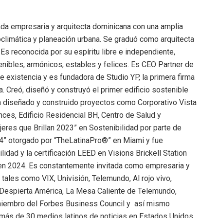
da empresaria y arquitecta dominicana con una amplia
oclimática y planeación urbana. Se graduó como arquitecta
 Es reconocida por su espíritu libre e independiente,
nibles, armónicos, estables y felices. Es CEO Partner de
 existencia y es fundadora de Studio YP, la primera firma
 Creó, diseñó y construyó el primer edificio sostenible
a diseñado y construido proyectos como Corporativo Vista
es, Edificio Residencial BH, Centro de Salud y
res que Brillan 2023” en Sostenibilidad por parte de
4” otorgado por “TheLatinaPro®” en Miami y fue
lidad y la certificación LEED en Visions Brickell Station
 en 2024. Es constantemente invitada como empresaria y
ales como VIX, Univisión, Telemundo, Al rojo vivo,
Despierta América, La Mesa Caliente de Telemundo,
 miembro del Forbes Business Council y así mismo
más de 30 medios latinos de noticias en Estados Unidos