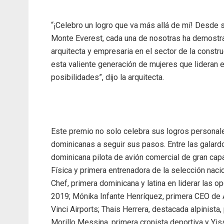
“¡Celebro un logro que va más allá de mí! Desde s
Monte Everest, cada una de nosotras ha demostrad
arquitecta y empresaria en el sector de la const
esta valiente generación de mujeres que lideran e
posibilidades”, dijo la arquitecta.
Este premio no solo celebra sus logros personale
dominicanas a seguir sus pasos. Entre las galard
dominicana pilota de avión comercial de gran cap
Física y primera entrenadora de la selección nac
Chef, primera dominicana y latina en liderar las 
2019; Mónika Infante Henríquez, primera CEO de 
Vinci Airports; Thais Herrera, destacada alpinista
Morillo Messina, primera cronista deportiva y Yis