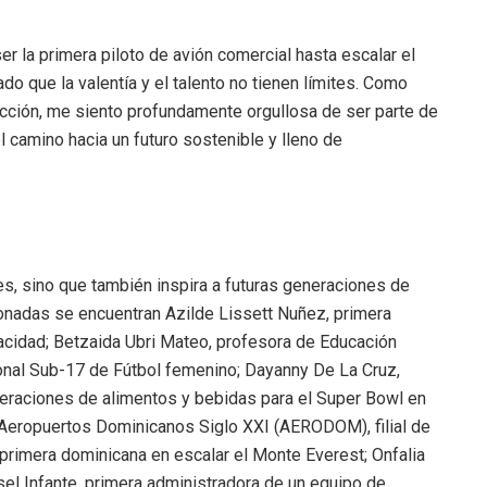
er la primera piloto de avión comercial hasta escalar el
o que la valentía y el talento no tienen límites. Como
rucción, me siento profundamente orgullosa de ser parte de
l camino hacia un futuro sostenible y lleno de
s, sino que también inspira a futuras generaciones de
onadas se encuentran Azilde Lissett Nuñez, primera
acidad; Betzaida Ubri Mateo, profesora de Educación
ional Sub-17 de Fútbol femenino; Dayanny De La Cruz,
operaciones de alimentos y bebidas para el Super Bowl en
Aeropuertos Dominicanos Siglo XXI (AERODOM), filial de
, primera dominicana en escalar el Monte Everest; Onfalia
sel Infante, primera administradora de un equipo de