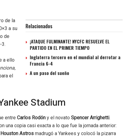
ro de la
Relacionados
0×3 a su
do de
¡ATAQUE FULMINANTE! NYCFC RESUELVE EL
-3.
PARTIDO EN EL PRIMER TIEMPO
Inglaterra tercero en el mundial al derrotar a
e a ello
Francia 6-4
unciona,
A un paso del sueño
para el
 Yankee Stadium
ue entre
Carlos Rodón
y el novato
Spencer Arrighetti
.
on una copia casi exacta a lo que fue la jornada anterior:
e
Houston Astros
madrugó a Yankees y colocó la pizarra