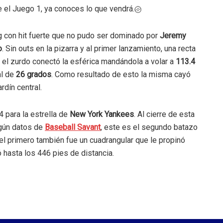
te el Juego 1, ya conoces lo que vendrá.
ing con hit fuerte que no pudo ser dominado por
Jeremy
o
. Sin outs en la pizarra y al primer lanzamiento, una recta
 el zurdo conectó la esférica mandándola a volar a
113.4
al de
26 grados
. Como resultado de esto la misma cayó
rdín central.
 para la estrella de
New York Yankees
. Al cierre de esta
gún datos de
Baseball Savant
, este es el segundo batazo
 el primero también fue un cuadrangular que le propinó
 hasta los 446 pies de distancia.