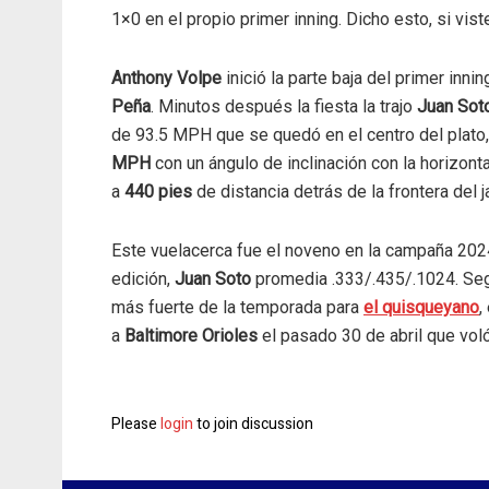
1×0 en el propio primer inning. Dicho esto, si vis
Anthony Volpe
inició la parte baja del primer inn
Peña
. Minutos después la fiesta la trajo
Juan Sot
de 93.5 MPH que se quedó en el centro del plato,
MPH
con un ángulo de inclinación con la horizont
a
440 pies
de distancia detrás de la frontera del ja
Este vuelacerca fue el noveno en la campaña 2024
edición,
Juan Soto
promedia .333/.435/.1024. Se
más fuerte de la temporada para
el quisqueyano
,
a
Baltimore Orioles
el pasado 30 de abril que voló
Please
login
to join discussion