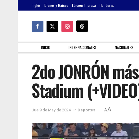
Inglés
Bienes y Raíces
Edición Impresa
Honduras
INICIO
INTERNACIONALES
NACIONALES
2do JONRÓN más 
Stadium (+VIDEO
A
Jue 9 de May de 2024
in
Deportes
A