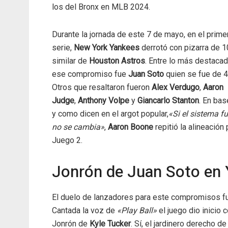
los del Bronx en MLB 2024.
Durante la jornada de este 7 de mayo, en el prime
serie,
New York Yankees
derrotó con pizarra de 1
similar de
Houston Astros
. Entre lo más destaca
ese compromiso fue
Juan Soto
quien se fue de 4
Otros que resaltaron fueron
Alex Verdugo
,
Aaron
Judge
,
Anthony Volpe
y
Giancarlo Stanton
. En bas
y como dicen en el argot popular,
«Si el sistema f
no se cambia»
,
Aaron Boone
repitió la alineación 
Juego 2.
Jonrón de Juan Soto en
El duelo de lanzadores para este compromisos f
Cantada la voz de
«Play Ball»
el juego dio inicio c
Jonrón de
Kyle Tucker
. Sí, el jardinero derecho d