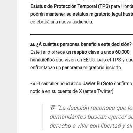
Estatus de Protección Temporal (TPS)
para Hondu
podrán mantener su estatus migratorio legal has
celebrará una nueva audiencia.
👥
¿A cuántas personas beneficia esta decisión?
Este fallo ofrece
un respiro clave a unos 60,000
hondureños
que viven en EE.UU. bajo el TPS y qu
enfrentaban un panorama migratorio incierto.
📣 El canciller hondureño
Javier Bu Soto
confirmó 
noticia en su cuenta de X (antes Twitter):
💬
“La decisión reconoce que lo
demandantes buscan ejercer s
derecho a vivir con libertad y si