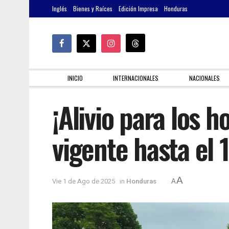
Inglés
Bienes y Raíces
Edición Impresa
Honduras
INICIO
INTERNACIONALES
NACIONALES
¡Alivio para los
vigente hasta el
A
Vie 1 de Ago de 2025
in
Honduras
A