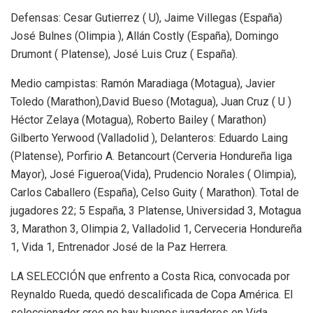
Defensas: Cesar Gutierrez ( U), Jaime Villegas (España)
José Bulnes (Olimpia ), Allán Costly (España), Domingo
Drumont ( Platense), José Luis Cruz ( España).
Medio campistas: Ramón Maradiaga (Motagua), Javier
Toledo (Marathon),David Bueso (Motagua), Juan Cruz ( U )
Héctor Zelaya (Motagua), Roberto Bailey ( Marathon)
Gilberto Yerwood (Valladolid ), Delanteros: Eduardo Laing
(Platense), Porfirio A. Betancourt (Cerveria Hondureña liga
Mayor), José Figueroa(Vida), Prudencio Norales ( Olimpia),
Carlos Caballero (España), Celso Guity ( Marathon). Total de
jugadores 22; 5 España, 3 Platense, Universidad 3, Motagua
3, Marathon 3, Olimpia 2, Valladolid 1, Cerveceria Hondureña
1, Vida 1, Entrenador José de la Paz Herrera.
LA SELECCIÓN que enfrento a Costa Rica, convocada por
Reynaldo Rueda, quedó descalificada de Copa América. El
seleccionador cree no hay buenos jugadores en Vida,