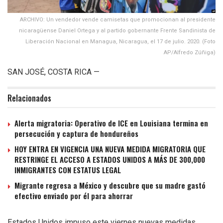
ARCHIVO: Un vendedor vende camisetas que promocionan al presidente
nicaragüense Daniel Ortega y al partido gobernante Frente Sandinista de
Liberación Nacional en Managua, Nicaragua, el 17 de julio. 2020. (Foto
AP/Alfredo Zúñiga)
SAN JOSÉ, COSTA RICA —
Relacionados
Alerta migratoria: Operativo de ICE en Louisiana termina en
persecución y captura de hondureños
HOY ENTRA EN VIGENCIA UNA NUEVA MEDIDA MIGRATORIA QUE
RESTRINGE EL ACCESO A ESTADOS UNIDOS A MÁS DE 300,000
INMIGRANTES CON ESTATUS LEGAL
Migrante regresa a México y descubre que su madre gastó
efectivo enviado por él para ahorrar
Estados Unidos impuso este viernes nuevas medidas