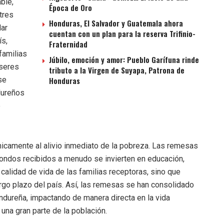
ble,
Época de Oro
tres
Honduras, El Salvador y Guatemala ahora
lar
cuentan con un plan para la reserva Trifinio-
ís,
Fraternidad
familias
Júbilo, emoción y amor: Pueblo Garífuna rinde
 seres
tributo a la Virgen de Suyapa, Patrona de
se
Honduras
dureños
e
únicamente al alivio inmediato de la pobreza. Las remesas
 fondos recibidos a menudo se invierten en educación,
calidad de vida de las familias receptoras, sino que
rgo plazo del país. Así, las remesas se han consolidado
dureña, impactando de manera directa en la vida
una gran parte de la población.