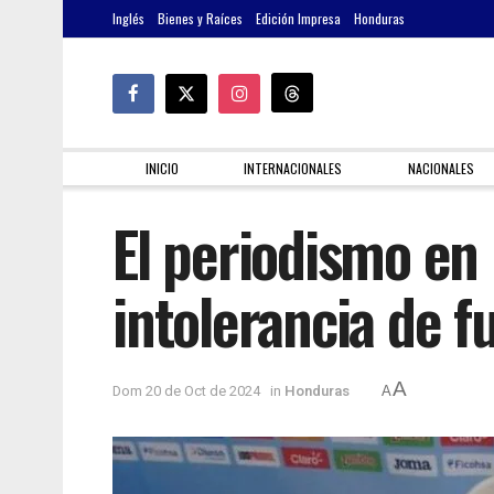
Inglés
Bienes y Raíces
Edición Impresa
Honduras
INICIO
INTERNACIONALES
NACIONALES
El periodismo en
intolerancia de f
A
Dom 20 de Oct de 2024
in
Honduras
A