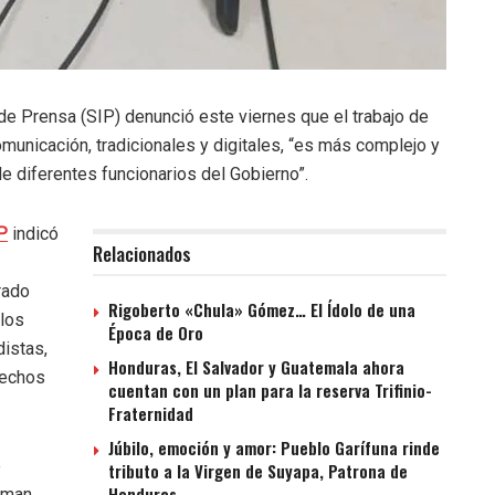
de Prensa (SIP) denunció este viernes que el trabajo de
municación, tradicionales y digitales, “es más complejo y
 de diferentes funcionarios del Gobierno”.
P
indicó
Relacionados
rado
Rigoberto «Chula» Gómez… El Ídolo de una
 los
Época de Oro
istas,
Honduras, El Salvador y Guatemala ahora
rechos
cuentan con un plan para la reserva Trifinio-
Fraternidad
Júbilo, emoción y amor: Pueblo Garífuna rinde
e
tributo a la Virgen de Suyapa, Patrona de
Honduras
orman