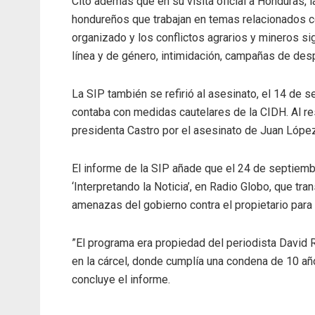
Citó además que en su visita oficial a Honduras, l
hondureños que trabajan en temas relacionados con
organizado y los conflictos agrarios y mineros si
línea y de género, intimidación, campañas de despr
La SIP también se refirió al asesinato, el 14 de 
contaba con medidas cautelares de la CIDH. Al r
presidenta Castro por el asesinato de Juan López
El informe de la SIP añade que el 24 de septiembre
‘Interpretando la Noticia’, en Radio Globo, que t
amenazas del gobierno contra el propietario para
”El programa era propiedad del periodista David R
en la cárcel, donde cumplía una condena de 10 año
concluye el informe.