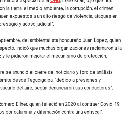
a relatora especial de la
ONU
, Irene Khan, dijo que “los
 la tierra, el medio ambiente, la corrupción, el crimen
guen expuestos a un alto riesgo de violencia, ataques en
estigio y acoso judicial”.
septiembre, del ambientalista hondureño Juan López, quien
especto, indicó que muchas organizaciones reclamaron a la
 y le pidieron mejorar el mecanismo de protección.
 se anunció el cierre del noticiario y foro de análisis
ransmite desde Tegucigalpa, “debido a presiones y
 sacarlo del aire, según denunciaron sus conductores”.
omero Ellner, quien falleció en 2020 al contraer Covid-19
s por calumnia y difamación contra una exfiscal”,