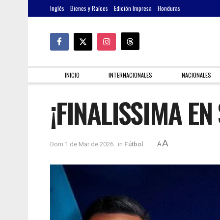
Inglés
Bienes y Raíces
Edición Impresa
Honduras
INICIO
INTERNACIONALES
NACIONALES
¡FINALISSIMA EN
A
Dom 1 de Mar de 2026
in
Fútbol
A