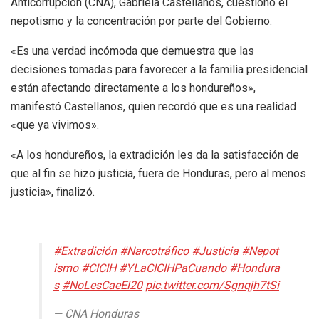
Anticorrupción (CNA), Gabriela Castellanos, cuestionó el
nepotismo y la concentración por parte del Gobierno.
«Es una verdad incómoda que demuestra que las
decisiones tomadas para favorecer a la familia presidencial
están afectando directamente a los hondureños»,
manifestó Castellanos, quien recordó que es una realidad
«que ya vivimos».
«A los hondureños, la extradición les da la satisfacción de
que al fin se hizo justicia, fuera de Honduras, pero al menos
justicia», finalizó.
#Extradición
#Narcotráfico
#Justicia
#Nepot
ismo
#CICIH
#YLaCICIHPaCuando
#Hondura
s
#NoLesCaeEl20
pic.twitter.com/Sgnqjh7tSi
— CNA Honduras