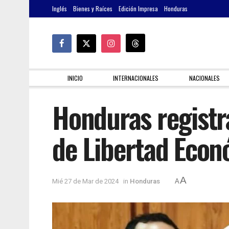
Inglés
Bienes y Raíces
Edición Impresa
Honduras
INICIO
INTERNACIONALES
NACIONALES
Honduras registr
de Libertad Econ
A
Mié 27 de Mar de 2024
in
Honduras
A