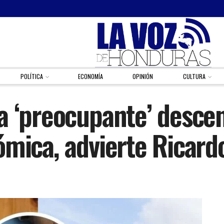
POLÍTICA
ECONOMÍA
OPINIÓN
CULTURA
a ‘preocupante’ descen
ómica, advierte Ricar