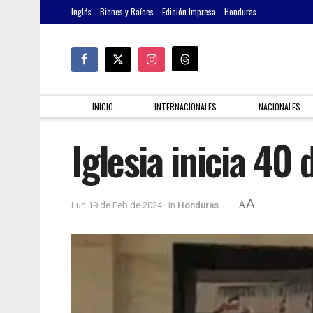
Inglés
Bienes y Raíces
Edición Impresa
Honduras
INICIO
INTERNACIONALES
NACIONALES
Iglesia inicia 40 
A
Lun 19 de Feb de 2024
in
Honduras
A