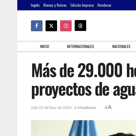
Inglés
Bienes y Raíces
Edición Impresa
Honduras
INICIO
INTERNACIONALES
NACIONALES
Más de 29.000 h
proyectos de agu
A
Sáb 23 de Nov de 2024
in
Honduras
A