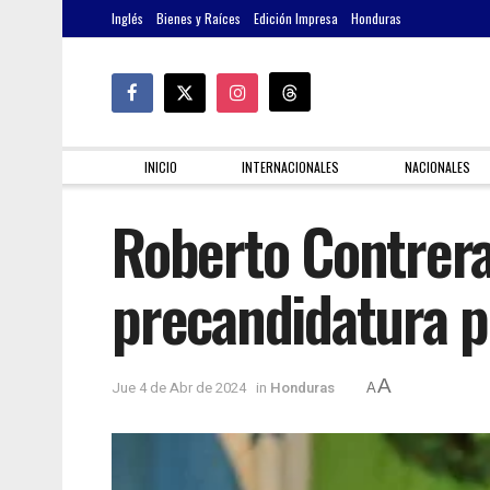
Inglés
Bienes y Raíces
Edición Impresa
Honduras
INICIO
INTERNACIONALES
NACIONALES
Roberto Contreras
precandidatura p
A
Jue 4 de Abr de 2024
in
Honduras
A