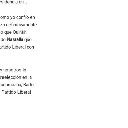
esidencia en …
 como yo confío en
anza definitivamente
mo que Quintín
 de
Nasralla
que
artido Liberal con
 y nosotros lo
reelección en la
lo acompaña; Bader
 Partido Liberal