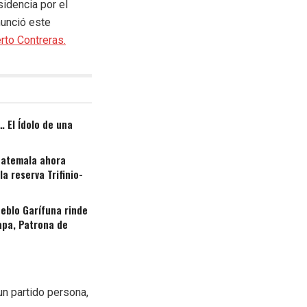
sidencia por el
nunció este
rto Contreras.
 El Ídolo de una
uatemala ahora
a reserva Trifinio-
ueblo Garífuna rinde
apa, Patrona de
un partido persona,