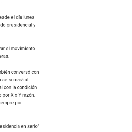
a…
esde el día lunes
do presidencial y
yar el movimiento
eras.
mbién conversó con
n se sumará al
al con la condición
o por X o Y razón,
siempre por
residencia en serio”