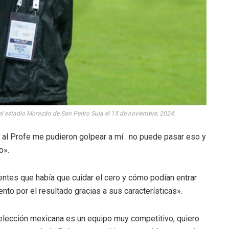
 estadio Morazán de San Pedro Sula el 15 de noviembre, 2024.
al Profe me pudieron golpear a mí . no puede pasar eso y
o».
entes que había que cuidar el cero y cómo podían entrar
ento por el resultado gracias a sus características».
 selección mexicana es un equipo muy competitivo, quiero