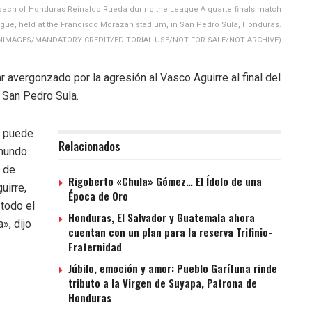
h of Honduras Reinaldo Rueda during the League A quarterfinals match
ue, held at the Francisco Morazan stadium, in San Pedro Sula, Honduras.
NIMAGES/MANDATORY CREDIT/EDITORIAL USE/NOT FOR SALE/NOT ARCHIVE)
 avergonzado por la agresión al Vasco Aguirre al final del
n San Pedro Sula.
o puede
Relacionados
 mundo.
n de
Rigoberto «Chula» Gómez… El Ídolo de una
uirre,
Época de Oro
 todo el
Honduras, El Salvador y Guatemala ahora
», dijo
cuentan con un plan para la reserva Trifinio-
Fraternidad
Júbilo, emoción y amor: Pueblo Garífuna rinde
tributo a la Virgen de Suyapa, Patrona de
Honduras