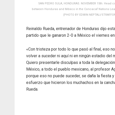
SAN PEDRO SULA, HONDURAS. NOVEMBER 15th: Head coac
between Honduras and México in the Concacaf Nations Leag
(PHOTO BY EDWIN NEPTALI/STRAFFO
Reinaldo Rueda, entrenador de Honduras dijo estar
partido que le ganaron 2-0 a México el viernes e
«Con tristeza por todo lo que pasó al final, eso n
volver a suceder ni aquí ni en ningún estadio del
Quiero presentarle disculpas a toda la delegació
México, a todo el pueblo mexicano, al profesor Ag
porque eso no puede suceder, se daña la fiesta y
esfuerzo que hicieron los muchachos en la cancha
Rueda.