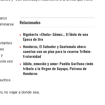
marco
Relacionados
liminarse
Rigoberto «Chula» Gómez… El Ídolo de una
Época de Oro
sitantes
Honduras, El Salvador y Guatemala ahora
ras
cuentan con un plan para la reserva Trifinio-
 y
Fraternidad
sola vez
Júbilo, emoción y amor: Pueblo Garífuna rinde
tributo a la Virgen de Suyapa, Patrona de
Honduras
muchos
i, no viajar a donde sea,