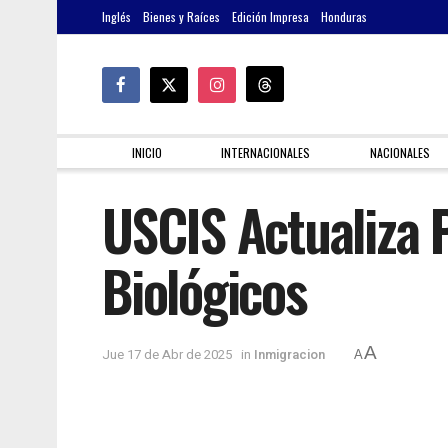
Inglés
Bienes y Raíces
Edición Impresa
Honduras
INICIO
INTERNACIONALES
NACIONALES
USCIS Actualiza 
Biológicos
A
Jue 17 de Abr de 2025
in
Inmigracion
A