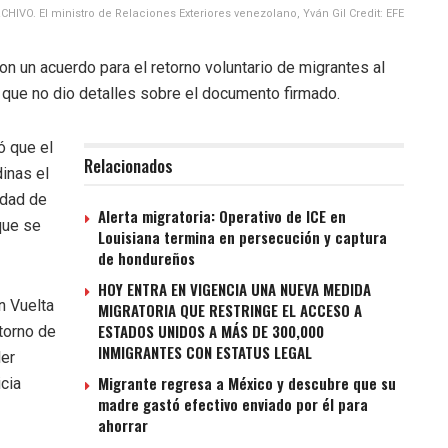
CHIVO. El ministro de Relaciones Exteriores venezolano, Yván Gil Credit: EFE
 un acuerdo para el retorno voluntario de migrantes al
 que no dio detalles sobre el documento firmado.
ó que el
Relacionados
inas el
idad de
Alerta migratoria: Operativo de ICE en
que se
Louisiana termina en persecución y captura
de hondureños
HOY ENTRA EN VIGENCIA UNA NUEVA MEDIDA
n Vuelta
MIGRATORIA QUE RESTRINGE EL ACCESO A
ESTADOS UNIDOS A MÁS DE 300,000
etorno de
INMIGRANTES CON ESTATUS LEGAL
ler
Migrante regresa a México y descubre que su
cia
madre gastó efectivo enviado por él para
ahorrar