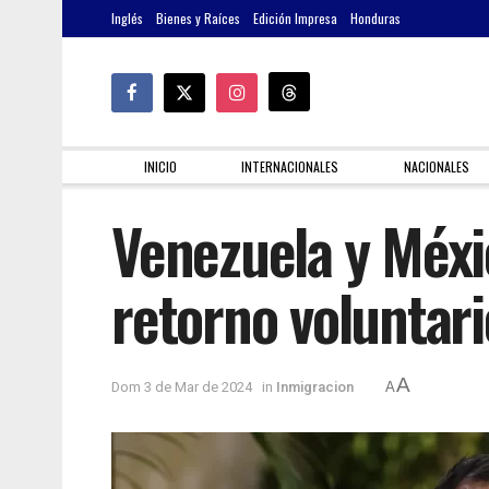
Inglés
Bienes y Raíces
Edición Impresa
Honduras
INICIO
INTERNACIONALES
NACIONALES
Venezuela y Méxi
retorno voluntar
A
Dom 3 de Mar de 2024
in
Inmigracion
A